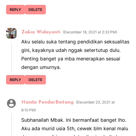
REPLY
DELETE
Zakia Widayanti
December 18, 2021 at 2:32 PM
Aku selalu suka tentang pendidikan seksualitas
gini, kayaknya udah nggak setertutup dulu.
Penting banget ya mba menerapkan sesuai
dengan umurnya.
REPLY
DELETE
Hanila PendarBintang
December 23, 2021 at
8:10 PM
Subhanallah Mbak. Ini bermanfaat banget lho.
Aku ada murid usia 5th, cewek blm kenal malu