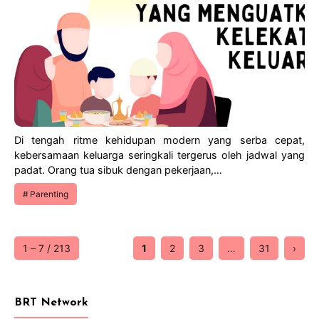
Di tengah ritme kehidupan modern yang serba cepat,
kebersamaan keluarga seringkali tergerus oleh jadwal yang
padat. Orang tua sibuk dengan pekerjaan,…
Parenting
1 – 7 / 213
1
2
3
…
31
›
BRT Network