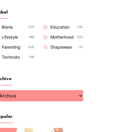
bel
Bisnis
Education
37
14
Lifestyle
Motherhood
86
33
Parenting
Shapewear
34
3
Technoto
16
chive
pular