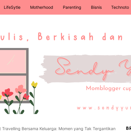
LifeSytle
Motherhood
Parenting
Bisnis
Technoto
 Travelling Bersama Keluarga: Momen yang Tak Tergantikan
B