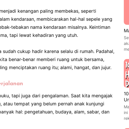
 menjadi kenangan paling membekas, seperti
alam kendaraan, membicarakan hal-hal sepele yang
tebak-tebakan nama kendaraan misalnya. Keintiman
Ma
ama, tapi lewat kehadiran yang utuh.
Se
ak
me
a sudah cukup hadir karena selalu di rumah. Padahal,
kita benar-benar memberi ruang untuk bersama,
ling menciptakan ruang itu; alami, hangat, dan jujur.
erjalanan
10
uku, tapi juga dari pengalaman. Saat kita mengajak
Um
u, atau tempat yang belum pernah anak kunjungi
Ma
anyak hal: pengetahuan, budaya, alam, sabar, dan
in
re