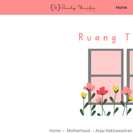
Home
Home
›
Motherhood
›
Atasi Kekhawatira