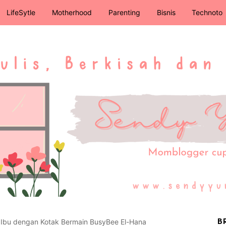
LifeSytle
Motherhood
Parenting
Bisnis
Technoto
n Ibu dengan Kotak Bermain BusyBee El-Hana
B