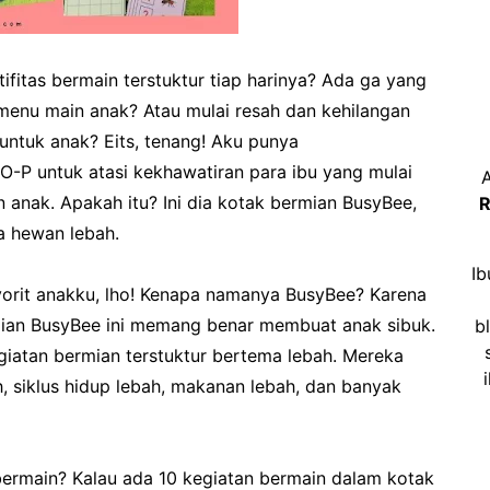
ifitas bermain terstuktur tiap harinya? Ada ga yang
menu main anak? Atau mulai resah dan kehilangan
untuk anak? Eits, tenang! Aku punya
-P untuk atasi kekhawatiran para ibu yang mulai
A
anak. Apakah itu? Ini dia kotak bermian BusyBee,
R
a hewan lebah.
Ib
vorit anakku, lho! Kenapa namanya BusyBee? Karena
ian BusyBee ini memang benar membuat anak sibuk.
b
giatan bermian terstuktur bertema lebah. Mereka
ah, siklus hidup lebah, makanan lebah, dan banyak
ermain? Kalau ada 10 kegiatan bermain dalam kotak