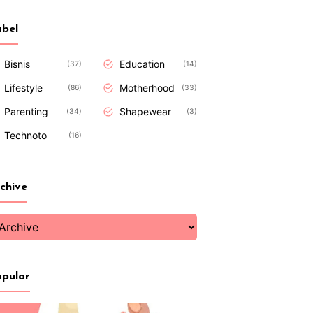
bel
Bisnis
Education
37
14
Lifestyle
Motherhood
86
33
Parenting
Shapewear
34
3
Technoto
16
chive
pular