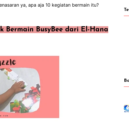
nasaran ya, apa aja 10 kegiatan bermain itu?
T
k Bermain BusyBee dari El-Hana
Ba