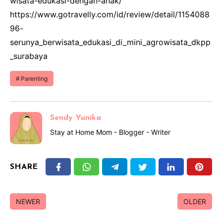
wisata-edukasi-dengan-anak/
https://www.gotravelly.com/id/review/detail/1154088
96-
serunya_berwisata_edukasi_di_mini_agrowisata_dkpp
_surabaya
Parenting
Sendy Yunika
Stay at Home Mom - Blogger - Writer
SHARE
NEWER
OLDER