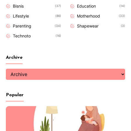
Bisnis
Education
37
14
Lifestyle
Motherhood
86
33
Parenting
Shapewear
34
3
Technoto
16
Archive
Popular