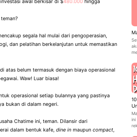
 investasi awal berkisar di $
480.000
hingga
, teman?
Ma
mencakup segala hal mulai dari pengoperasian,
Se
ogi, dan pelatihan berkelanjutan untuk memastikan
ak
me
di atas belum termasuk dengan biaya operasional
 pegawai. Waw! Luar biasa!
ntuk operasional setiap bulannya yang pastinya
10
ya bukan di dalam negeri.
Um
Ma
in
saha Chatime ini, teman. Dilansir dari
re
erai dalam bentuk kafe,
dine in
maupun
compact
,