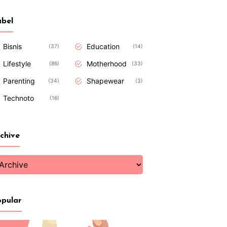
bel
Bisnis
Education
37
14
Lifestyle
Motherhood
86
33
Parenting
Shapewear
34
3
Technoto
16
chive
pular