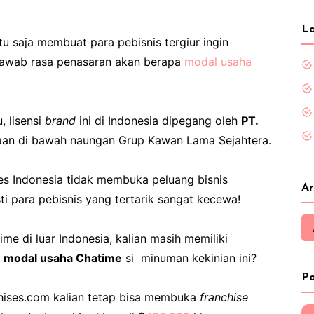
La
u saja membuat para pebisnis tergiur ingin
awab rasa penasaran akan berapa
modal usaha
, lisensi
brand
ini di Indonesia dipegang oleh
PT.
aan di bawah naungan Grup Kawan Lama Sejahtera.
s Indonesia tidak membuka peluang bisnis
Ar
i para pebisnis yang tertarik sangat kecewa!
me di luar Indonesia, kalian masih memiliki
h
modal usaha Chatime
si minuman kekinian ini?
Po
nchises.com kalian tetap bisa membuka
franchise