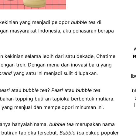
ekinian yang menjadi pelopor
bubble tea
di
ngan masyarakat Indonesia, aku penasaran berapa
A
n kekinian selama lebih dari satu dekade, Chatime
R
 dengan tren. Dengan menu dan inovasi baru yang
brand
yang satu ini menjadi sulit dilupakan.
Ib
pearl
atau
bubble tea
?
Pearl
atau
bubble tea
b
han topping butiran tapioka berbentuk mutiara.
yang menjual dan mempelopori minuman ini.
anya hanyalah nama,
bubble tea
merupakan nama
utiran tapioka tersebut.
Bubble tea
cukup populer