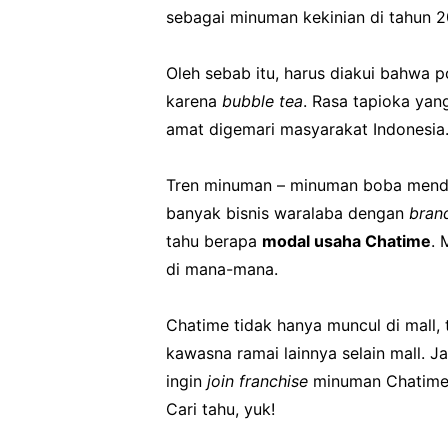
sebagai minuman kekinian di tahun 20
Oleh sebab itu, harus diakui bahwa 
karena
bubble tea
. Rasa tapioka ya
amat digemari masyarakat Indonesia
Tren minuman – minuman boba menda
banyak bisnis waralaba dengan
bran
tahu berapa
modal usaha Chatime
. 
di mana-mana.
Chatime tidak hanya muncul di mall, t
kawasna ramai lainnya selain mall. J
ingin
join franchise
minuman Chatime
Cari tahu, yuk!