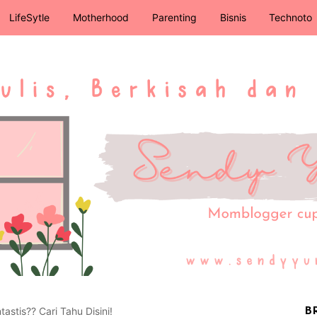
LifeSytle
Motherhood
Parenting
Bisnis
Technoto
stis?? Cari Tahu Disini!
B