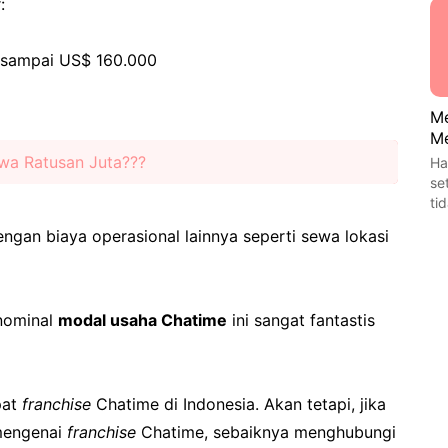
:
0 sampai US$ 160.000
Me
Me
iwa Ratusan Juta???
Ha
se
ti
ngan biaya operasional lainnya seperti sewa lokasi
 nominal
modal usaha Chatime
ini sangat fantastis
pat
franchise
Chatime di Indonesia. Akan tetapi, jika
 mengenai
franchise
Chatime, sebaiknya menghubungi