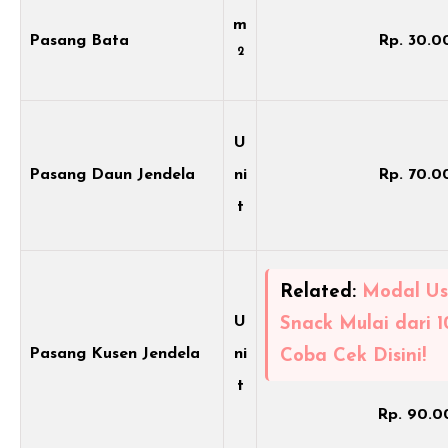
m
Pasang Bata
Rp. 30.0
2
U
Pasang Daun Jendela
ni
Rp. 70.0
t
Related:
Modal Us
U
Snack Mulai dari 1
Pasang Kusen Jendela
ni
Coba Cek Disini!
t
Rp. 90.0