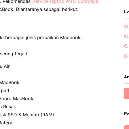
n. Rekomendasi
service laptop WTC Surabaya
Book. Diantaranya sebagai berikut:
La
i berbagai jenis perbaikan Macbook.
ring terjadi:
u Air
Ar
 MacBook
kpad
 Board MacBook
n Rusak
Disk SSD & Memori (RAM)
Po
Baterai