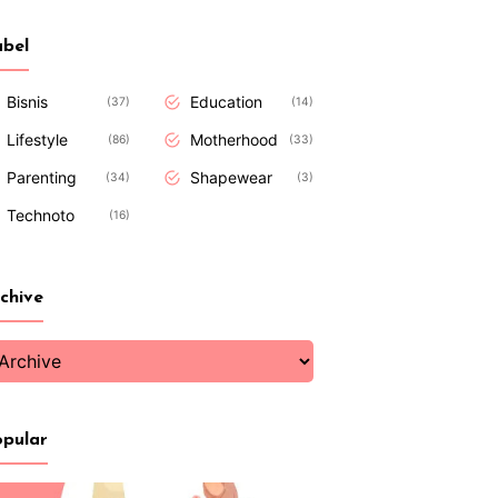
bel
Bisnis
Education
37
14
Lifestyle
Motherhood
86
33
Parenting
Shapewear
34
3
Technoto
16
chive
pular