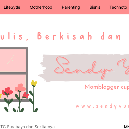
LifeSytle
Motherhood
Parenting
Bisnis
Technoto
WTC Surabaya dan Sekitarnya
B