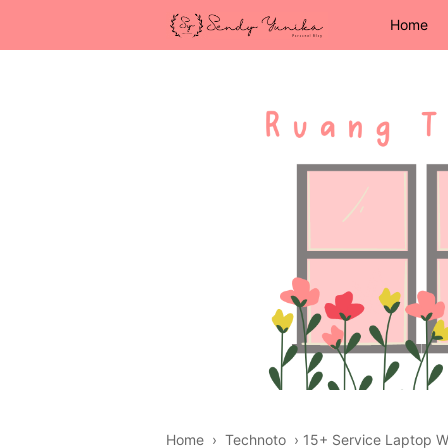
Home
Home
›
Technoto
›
15+ Service Laptop 