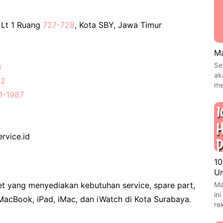
 Lt 1 Ruang
727-728
, Kota SBY, Jawa Timur
Ma
Se
4
ak
02
me
1-1987
rvice.id
10
Um
Ma
et yang menyediakan kebutuhan service, spare part,
in
 MacBook, iPad, iMac, dan iWatch di Kota Surabaya.
re