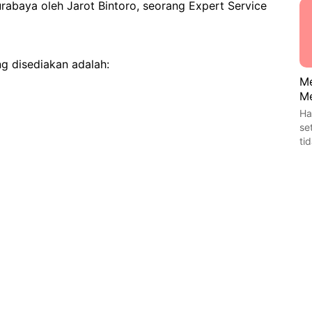
rabaya oleh Jarot Bintoro, seorang Expert Service
g disediakan adalah:
Me
Me
Ha
se
ti